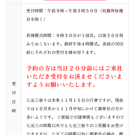
受付時間：午前９時～午後３時５０分（
社務所休務
日
を除く）
祈祷開式時間：９時３０分が１回目。以後３０分刻
みでおこないます。最終午後４時開式。各回の10分
前にそれぞれの受付を締め切ります。
予約の方は当日２０分前にはご来社
いただき受付をお済ませくださいま
受
すようお願いいたします。
付
七五三参りは本来１１月１５日の行事ですが、現在
日
では１０月末から１１月中旬にかけて御来社の方が
時
多いようです。 ご家庭での諸事情もございますので
七五三の時期以外でも七五三参りのご祈願をお受け
できますが、七五三の時期以外に御来社の場合、撤