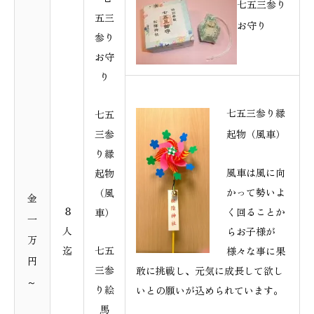
七五三参り
五三
お守り
参り
お守
り
七五三参り縁
七五
三参
起物（風車）
り縁
風車は風に向
起物
かって勢いよ
（風
金
８
く回ることか
車）
一
人
らお子様が
万
迄
七五
様々な事に果
円
三参
敢に挑戦し、元気に成長して欲し
～
り絵
いとの願いが込められています。
馬