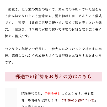
「髪置き」は３歳の男女の祝いで、赤ん坊の時剃っていた髪をも
う赤ん坊でないという意味から、髪を伸ばしはじめるという儀式
です。「袴着」は５歳の男児の祝いで、初めて袴を穿くという儀
式。「紐解き」は７歳の女児の祝いで着物の付紐を取り去り帯に
替える儀式です。
つまりその年齢まで成長し、一歩大人になったことを神さまに奉
告、感謝しこれからの成長とさらなる健康をお祈りするおまつり
です。
郵送での祈祷をお考えの方はこちら
混雑緩和の為、
予約を受付
しております。受付期
間、時間帯など詳しくは「
ご祈祷の予約について
」