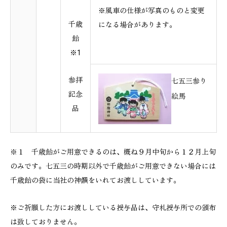
※風車の仕様が写真のものと変更
千歳
になる場合があります。
飴
※1
参拝
七五三参り
記念
絵馬
品
※１ 千歳飴がご用意できるのは、概ね９月中旬から１２月上旬
のみです。七五三の時期以外で千歳飴がご用意できない場合には
千歳飴の袋に当社の神饌をいれてお渡ししています。
※ご祈願した方にお渡ししている授与品は、守札授与所での頒布
は致しておりません。