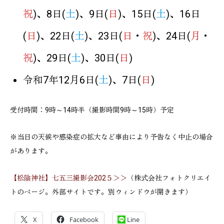
祝
)、8日(
土
)、9日(
日
)、15日(
土
)、16日
(
日
)、22日(
土
)、23日(
日
・
祝
)、24日(
月
・
祝
)、29日(
土
)、30日(
日
)
令和7年12月6日(
土
)、7日(
日
)
受付時間：9時～14時半（撮影時間9時～15時）予定
※当日の天候や感染症の拡大など事由により予告なく中止の場合
があります。
【松陰神社】七五三撮影会202５＞＞
（株式会社フォトクリエイ
トのページ。外部サイトです。別ウィンドウが開きます）
X
Facebook
Line