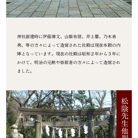
神社創建時に伊藤博文、山縣有朋、井上馨、乃木希
典、等の方々によって造営された社殿は現在本殿の内
陣となっています。現在の社殿は昭和２年から３年に
かけて、明治の元勲や崇敬者の方々によって造営され
ました。
松陰先生他烈士墓所