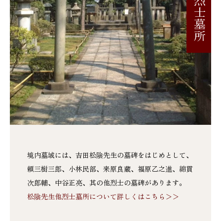
境内墓域には、吉田松陰先生の墓碑をはじめとして、
頼三樹三郎、小林民部、来原良蔵、福原乙之進、綿貫
次郎輔、中谷正亮、其の他烈士の墓碑があります。
松陰先生他烈士墓所について詳しくはこちら＞＞