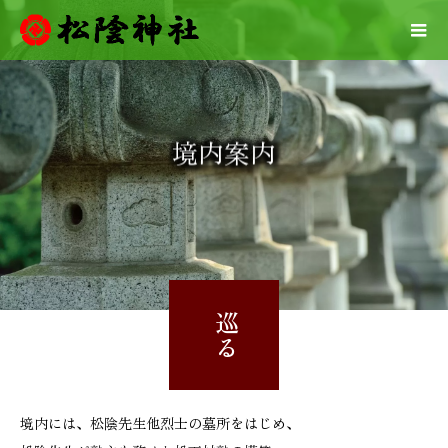
境内案内
巡る
境内には、松陰先生他烈士の墓所をはじめ、