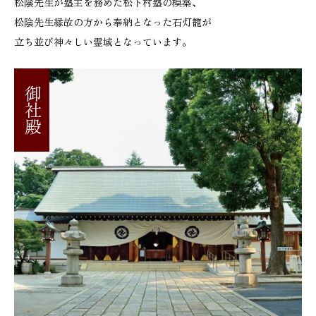
松陰先生が塾主を務めた松下村塾の模築、
松陰先生縁故の方から奉納となった石灯籠が
立ち並び神々しい霊域となっています。
御社殿