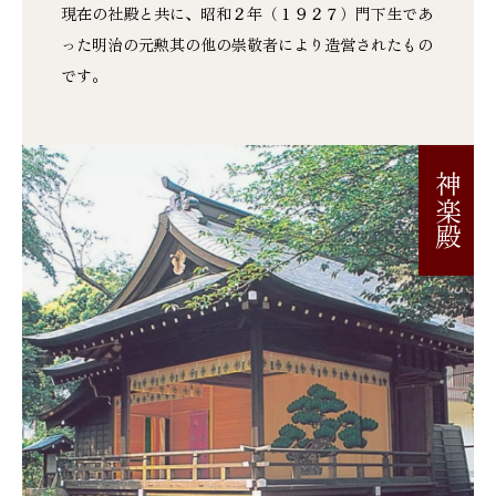
現在の社殿と共に、昭和２年（１９２７）門下生であ
った明治の元勲其の他の崇敬者により造営されたもの
です。
神楽殿