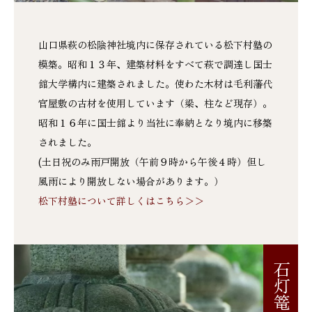
山口県萩の松陰神社境内に保存されている松下村塾の
模築。昭和１３年、建築材料をすべて萩で調達し国士
舘大学構内に建築されました。使わた木材は毛利藩代
官屋敷の古材を使用しています（梁、柱など現存）。
昭和１６年に国士舘より当社に奉納となり境内に移築
されました。
(土日祝のみ雨戸開放（午前９時から午後４時）但し
風雨により開放しない場合があります。）
松下村塾について詳しくはこちら＞＞
石灯篭