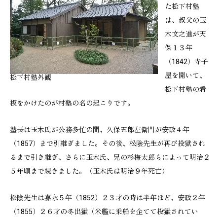
た松下村塾
は、叔父の玉
木文之進が天
保１３年
（1842）寺子
屋を開いて、
松下村塾外観
松下村塾の看
板をかけたのが村塾の名の起こりです。
塾長は玉木氏が公務多忙の間、久保五郎左衛門が安政４年
（1857）まで引継ぎました。その後、松陰先生が再び投獄され
るまで引き継ぎ、さらに玉木氏、兄の杉梅太郎らによって明治２
５年頃まで続きました。（玉木氏は明治９年死亡）
松陰先生は嘉永５年（1852）２３才の時は半年ほど、安政２年
（1855）２６才の冬出獄（米艦に乗船を企てて投獄されてい