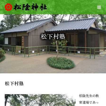
松下村塾
松下村塾
松陰先生の教
育道場であっ