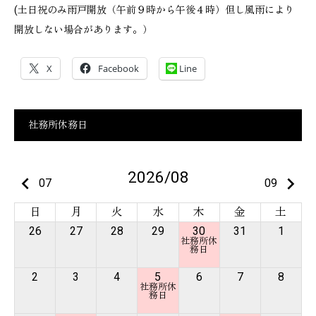
(土日祝のみ雨戸開放（午前９時から午後４時）但し風雨により
開放しない場合があります。）
X
Facebook
Line
社務所休務日
2026/08
keyboard_arrow_left
keyboard_arrow_right
07
09
日
月
火
水
木
金
土
26
27
28
29
30
31
1
2
3
4
5
6
7
8