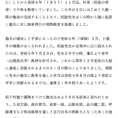
た）してから安政４年（１８５７）１１月迄、杉家（松陰の実
家）で子弟を教育していました。この月の５日にはじめて八畳一
間の塾舎が完成することとなり、松陰先生はこの時から塾に起居
し塾生に対し師弟同行の実際教育を指導しました。
塾生が増加して手狭になったので安政５年（1858）３月、十畳
半の増築がおこなわれました。松陰先生が名実共に公に認められ
たのは、安政５年７月２０日、先生２９才の時、藩主より家学
（山鹿流兵学）教授を許可され、これから同年１２月安政の大獄
に連座し投獄されるまでの５ヶ月の間のことでありました。実際
に先生が塾生に教育を施した年月は安政３年８月の頃より安政５
年末に投獄されるまでの、通算２ヶ年半程であったようです。
松下村塾で薫陶をうけた塾生はおよそ９０名前後と言われてお
り、久坂玄瑞、高杉晋作、前原一誠、山縣有朋、品川彌二郎、伊
藤博文など明治維新を通して近代日本の原動力となった多くの逸